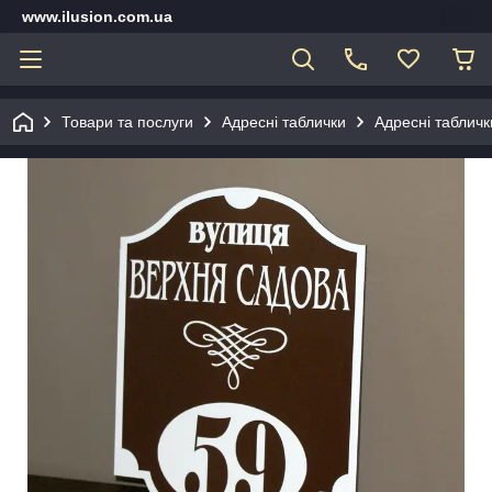
www.ilusion.com.ua
Товари та послуги
Адресні таблички
Адресні табличк