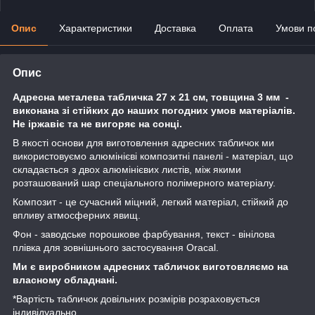
Опис
Характеристики
Доставка
Оплата
Умови п
Опис
Адресна металева табличка 27 х 21 см, товщина 3 мм -
виконана зі стійких до наших погодних умов матеріалів.
Не іржавіє та не вигоряє на сонці.
В якості основи для виготовлення адресних табличок ми
використовуємо алюмінієві композитні панелі - матеріал, що
складається з двох алюмінієвих листів, між якими
розташований шар спеціального полімерного матеріалу.
Композит - це сучасний міцний, легкий матеріал, стійкий до
впливу атмосферних явищ.
Фон - заводське порошкове фарбування, текст - вінілова
плівка для зовнішнього застосування Oracal.
Ми є виробником адресних табличок виготовляємо на
власному обладнані.
*Вартість табличок довільних розмірів розраховується
індивідуально.