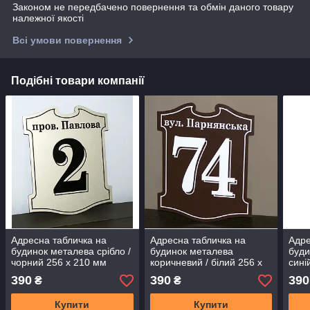
Законом не передбачено повернення та обмін даного товару
належної якості
Всі умови повернення
Подібні товари компанії
Адресна табличка на
Адресна табличка на
Адре
будинок металева срібло /
будинок металева
буди
чорний 256 х 210 мм
коричневий / білий 256 х
сині
210 мм
390
390
390
₴
₴
Купити
Купити