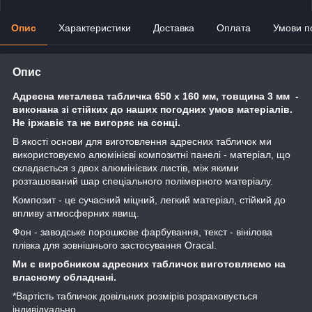
Опис
Характеристики
Доставка
Оплата
Умови п
Опис
Адресна металева табличка 650 х 160 мм, товщина 3 мм -
виконана зі стійких до наших погодних умов матеріалів.
Не іржавіє та не вигоряє на сонці.
В якості основи для виготовлення адресних табличок ми
використовуємо алюмінієві композитні панелі - матеріал, що
складається з двох алюмінієвих листів, між якими
розташований шар спеціального полімерного матеріалу.
Композит - це сучасний міцний, легкий матеріал, стійкий до
впливу атмосферних явищ.
Фон - заводське порошкове фарбування, текст - вінілова
плівка для зовнішнього застосування Oracal.
Ми є виробником адресних табличок виготовляємо на
власному обладнані.
*Вартість табличок довільних розмірів розраховується
індивідуально.