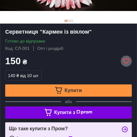
Серветниця "Кармен із віялом"
Готово до відправки
Код: СЛ-001
Опт і роздріб
150
₴
140 ₴
від 10 шт.
Купити
або
Купити з
Що таке купити з Пром?