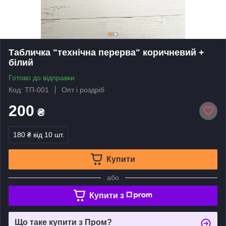
Табличка "технічна перерва" коричневий +
білий
Готово до відправки
Код: ТП-001
Опт і роздріб
200
₴
180 ₴
від 10 шт.
Купити
або
Купити з
Що таке купити з Пром?