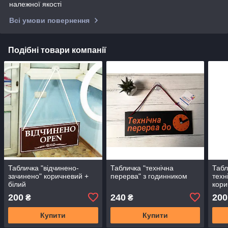
належної якості
Всі умови повернення
Подібні товари компанії
Табличка "відчинено-
Табличка "технічна
Табл
зачинено" коричневий +
перерва" з годинником
техн
білий
кор
200
240
200
₴
₴
Купити
Купити