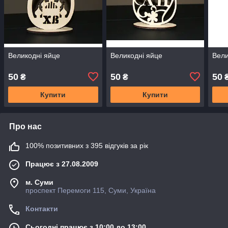
Великодні яйце
Великодні яйце
Вели
50
50
50
₴
₴
Купити
Купити
Про нас
100% позитивних з 395 відгуків за рік
Працює з 27.08.2009
м. Суми
проспект Перемоги 115, Суми, Україна
Контакти
Сьогодні працює з 10:00 до 13:00