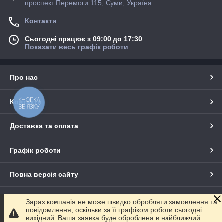
проспект Перемоги 115, Суми, Україна
Контакти
Сьогодні працює з 09:00 до 17:30
Показати весь графік роботи
Про нас
КНОПКА
Контакти
ЗВ'ЯЗКУ
Доставка та оплата
Графік роботи
Повна версія сайту
Сайт створено на маркетплейсі
Prom.ua
Зараз компанія не може швидко обробляти замовлення та
повідомлення, оскільки за її графіком роботи сьогодні
вихідний. Ваша заявка буде оброблена в найближчий