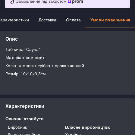
Замовлення під захистом
арактеристики
Доставка
Оплата
Умови повернення
Опис
Табличка "Сауна"
Матеріал: композит.
Колір: композит срібло + оракал чорний
Розмір: 10х10х0,3см
Характеристики
Основні атрибути
Виробник
Власне виробництво
Країна виробник
Україна