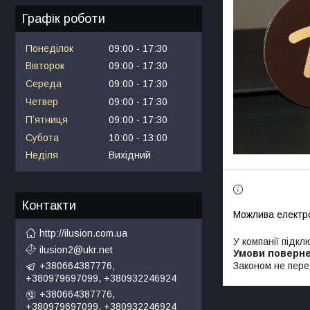
Графік роботи
Понеділок
09:00
17:30
Вівторок
09:00
17:30
Середа
09:00
17:30
Четвер
09:00
17:30
Пʼятниця
09:00
17:30
Субота
10:00
13:00
Неділя
Вихідний
Контакти
http://ilusion.com.ua
У компанії підкл
ilusion2@ukr.net
Законом не пере
+380664387776,
+380979697099, +380932246924
+380664387776,
+380979697099, +380932246924