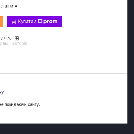
ві ціни
Купити з
-77-76
рам - Вікторія
 не покидаючи сайту.