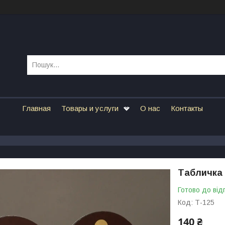
Главная
Товары и услуги
О нас
Контакты
Табличка 
Готово до від
Код:
Т-125
140 ₴