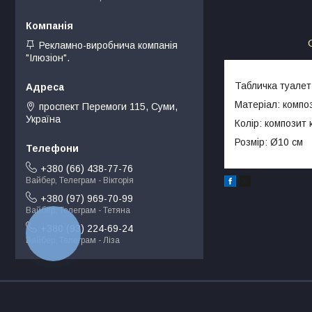
Рекламно-виробнича компанія
"Ілюзіон".
Табличка туале
Матеріал: компо
проспект Перемоги 115, Суми,
Україна
Колір: композит
Розмір: Ø10 см
+380 (66) 438-77-76
Вайбер, Телеграм - Вікторія
+380 (97) 969-70-99
Вайбер, Телеграм - Тетяна
+380 (93) 224-69-24
КНОПКА
ЗВ'ЯЗКУ
Вайбер, Телеграм - Ліза