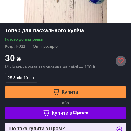
Топер для пасхального куліча
Готово до відправки
Код: Я-011
Опт і роздріб
30
₴
Мінімальна сума замовлення на сайті — 100 ₴
25 ₴
від 10 шт.
Купити
або
Купити з
Що таке купити з Пром?