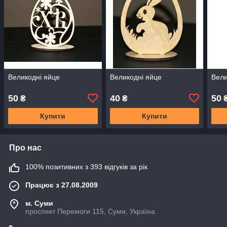
Великодні яйце
Великодні яйце
Вели
50
40
50
₴
₴
Купити
Купити
Про нас
100% позитивних з 393 відгуків за рік
Працює з 27.08.2009
м. Суми
проспект Перемоги 115, Суми, Україна