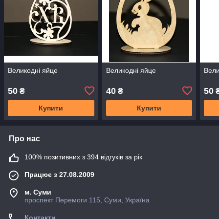
Великодні яйце
Великодні яйце
Вели
50
40
50
₴
₴
Купити
Купити
Про нас
100% позитивних з 394 відгуків за рік
Працює з 27.08.2009
м. Суми
проспект Перемоги 115, Суми, Україна
Контакти