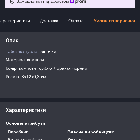
Замовлення під захистом
арактеристики
Доставка
Оплата
Умови повернення
Опис
Табличка туалет
жіночий.
Матеріал: композит.
Колір: композит срібло + оракал чорний
Розмір: 8х12х0,3 см
Характеристики
Основні атрибути
Виробник
Власне виробництво
Країна виробник
Україна