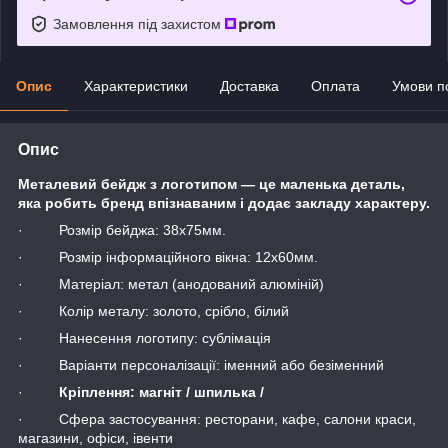
Замовлення під захистом
Опис
Характеристики
Доставка
Оплата
Умови п
Опис
Металевий бейдж з логотипом — це маленька деталь,
яка робить бренд впізнаваним і додає закладу характеру.
· Розмір бейджа: 38х75мм.
· Розмір інформаційного вікна: 12х60мм.
· Матеріал: метал (анодований алюміній)
· Колір металу: золото, срібло, білий
· Нанесення логотипу: сублімація
· Варіанти персоналізації: іменний або безіменний
·
Кріплення: магніт / шпилька /
· Сфера застосування: ресторани, кафе, салони краси,
магазини, офіси, івенти