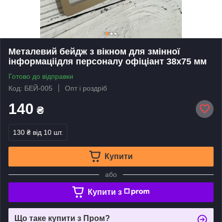
Металевий бейдж з вікном для змінної
інформаціідля персоналу офіціант 38х75 мм
Готово до відправки
Код: БЕЙ-005
Опт і роздріб
140
₴
130 ₴
від 10 шт.
Купити
або
Купити з
Що таке купити з Пром?