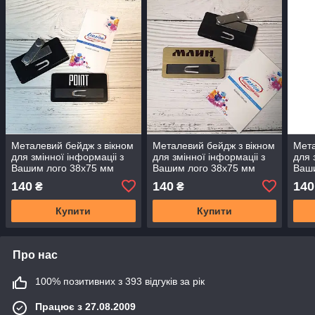
Металевий бейдж з вікном
Металевий бейдж з вікном
Мета
для змінної інформаціі з
для змінної інформаціі з
для 
Вашим лого 38х75 мм
Вашим лого 38х75 мм
Ваши
140
140
140
₴
₴
Купити
Купити
Про нас
100% позитивних з 393 відгуків за рік
Працює з 27.08.2009