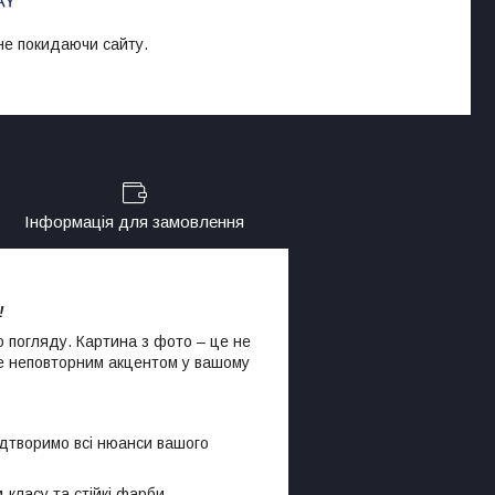
 не покидаючи сайту.
Інформація для замовлення
!
 погляду. Картина з фото – це не
не неповторним акцентом у вашому
дтворимо всі нюанси вашого
класу та стійкі фарби.