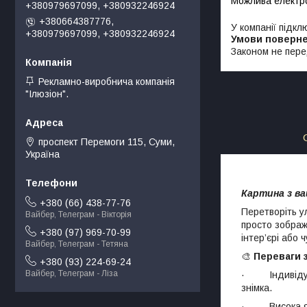
+380979697099, +380932246924
+380664387776,
У компанії підкл
+380979697099, +380932246924
Законом не пере
Рекламно-виробнича компанія
"Ілюзіон".
проспект Перемоги 115, Суми,
Україна
Картина з ва
+380 (66) 438-77-76
Перетворіть у
Вайбер, Телеграм - Вікторія
просто зображ
+380 (97) 969-70-99
інтер’єрі або
Вайбер, Телеграм - Тетяна
🎨
Переваги 
+380 (93) 224-69-24
Вайбер, Телеграм - Ліза
· Індивідуал
знімка.
· Висока якіс