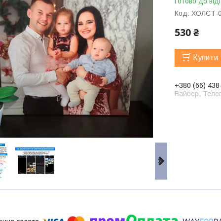
Готово до від
Код:
ХОЛСТ-0
530 ₴
Купити
+380 (66) 438
Вайбер, Телег