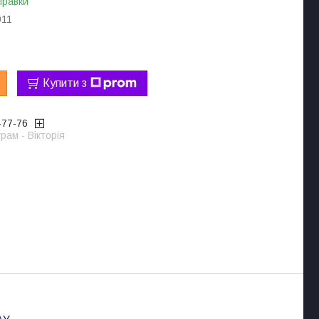
правки
11
Купити з
-77-76
рам - Вікторія