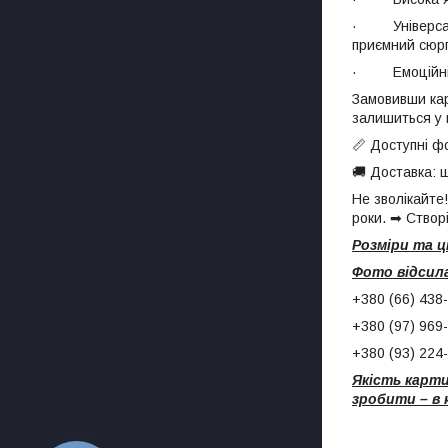
· Універсальн
приємний сюр
· Емоційність
Замовивши кар
залишиться у 
📏 Доступні фо
🚚 Доставка: ш
Не зволікайте
роки. ➡ Створі
Розміри та ц
Фото
відсил
+380 (66) 438-
+380 (97) 969
+380 (93) 224
Якість карти
зробити – в 