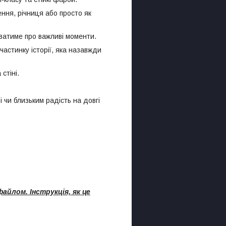
ня, річниця або просто як
ватиме про важливі моменти.
астинку історії, яка назавжди
стіні.
 чи близьким радість на довгі
айлом. Інструкція, як це