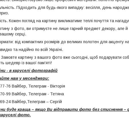
ість. Підходить для будь-якого випадку: весілля, день народжен
приз.
. Кожен погляд на картину викликатиме теплі почуття та нагаду
тину з фото, ви отримуєте не лише гарний предмет декору, але й ч
вашому серці.
рмати: від компактних розмірів до великих полотен для акценту на 
видко та надійно по всій Україні.
! Замовте картину з вашого фото вже сьогодні, щоб подарувати собі
ть шедевр із вашої пам’яті!
іни - в каруселі фотографій
айте нам у месенджери:
77-76 Вайбер, Телеграм - Вікторія
-70-99 Вайбер, Телеграм - Тетяна
-69-24 Вайбер,Телеграм – Сергій
ни буде краща – якщо Ви відправити фото без стиснення – ф
каруселі фото.