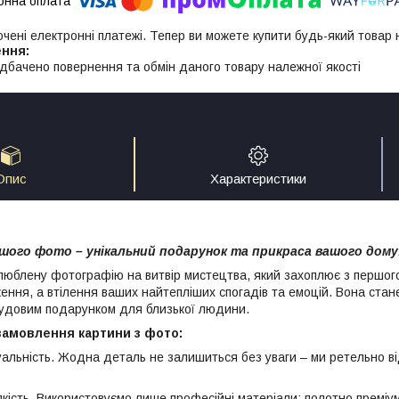
ючені електронні платежі. Тепер ви можете купити будь-який товар
дбачено повернення та обмін даного товару належної якості
Опис
Характеристики
шого фото – унікальний подарунок та прикраса вашого дому
люблену фотографію на витвір мистецтва, який захоплює з першого
ення, а втілення ваших найтепліших спогадів та емоцій. Вона ста
 чудовим подарунком для близької людини.
замовлення картини з фото:
ьність. Жодна деталь не залишиться без уваги – ми ретельно ві
ть. Використовуємо лише професійні матеріали: полотно преміум-