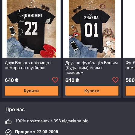
Друк Вашого прізвища і
Друк на футболці з Вашим
Футб
номера на футболці
(будь-яким) ім'ям і
ном
номером
640
640
580
₴
₴
Купити
Купити
Про нас
100% позитивних з 393 відгуків за рік
Працює з 27.08.2009