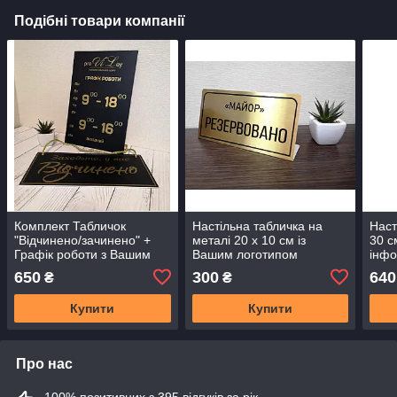
Подібні товари компанії
Комплект Табличок
Настільна табличка на
Наст
"Відчинено/зачинено" +
металі 20 х 10 см із
30 с
Графік роботи з Вашим
Вашим логотипом
інфо
логотипом 20 х 30 см
рекв
650
300
640
₴
₴
одн
Купити
Купити
Про нас
100% позитивних з 395 відгуків за рік