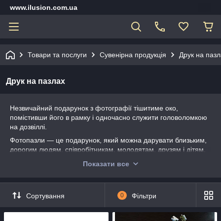
www.ilusion.com.ua
Товари та послуги
Сувенірна продукція
Друк на пазл
Друк на пазлах
Незвичайний подарунок з фотографії тішитиме око,
помістивши його в рамку і одночасно служити головоломкою
на дозвіллі.
Фотопазли — це подарунок, який можна дарувати близьким,
дорогим людям, співробітникам, молодятам, друзям і дітям.
Наші дизайнери з однієї чи кількох фотографій можуть
Показати все
зробити незабутній колаж з подій, які відбувалися в житті. Такі
подарунки довго пам’ятають і зберігають.
Для того щоб ці фотопазли стали подарунком, їх треба добре
Сортування
0
Фільтри
упакувати або прикласти до них рамку. Вам не потрібно
шукати необхідні аксесуари для фотопазлів, всі вони є у нас в
наявності.