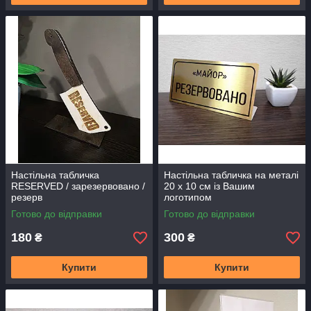
Настільна табличка
Настільна табличка на металі
RESERVED / зарезервовано /
20 х 10 см із Вашим
резерв
логотипом
Готово до відправки
Готово до відправки
180
300
₴
₴
Купити
Купити