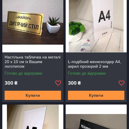
Настільна табличка на металі
20 х 10 см із Вашим
L-подібний менюхолдер А4,
логотипом
акрил прозорий 2 мм
Готово до відправки
Готово до відправки
300
300
₴
₴
Купити
Купити