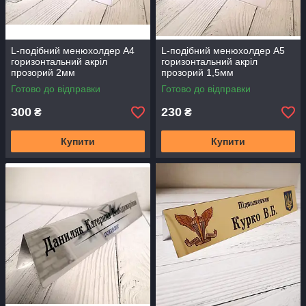
L-подібний менюхолдер А4
L-подібний менюхолдер А5
горизонтальний акріл
горизонтальний акріл
прозорий 2мм
прозорий 1,5мм
Готово до відправки
Готово до відправки
300
230
₴
₴
Купити
Купити