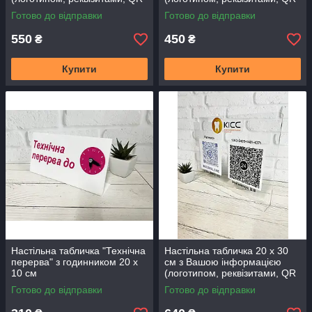
кодом) двостороння
кодом) одностороння
Готово до відправки
Готово до відправки
550
450
₴
₴
Купити
Купити
Настільна табличка "Технічна
Настільна табличка 20 х 30
перерва" з годинником 20 х
см з Вашою інформацією
10 см
(логотипом, реквізитами, QR
кодом) одностороння
Готово до відправки
Готово до відправки