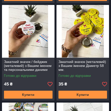
Закатний значок / бейджик
Закатний значок (металевий)
(металевий) з Вашим іменем
з Вашим іменем Діаметр 58
та персональними даними
мм.
Діаметр 58 мм.
Готово до відправки
Готово до відправки
45
35
₴
₴
Купити
Купити