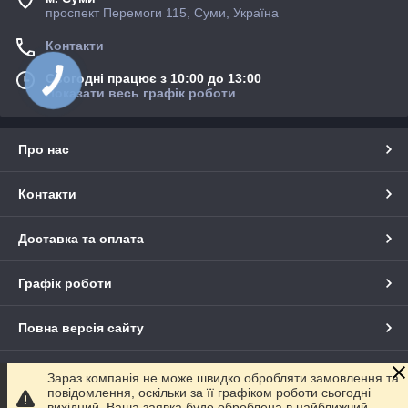
проспект Перемоги 115, Суми, Україна
Контакти
Сьогодні працює з 10:00 до 13:00
Показати весь графік роботи
Про нас
Контакти
Доставка та оплата
Графік роботи
Повна версія сайту
Сайт створено на маркетплейсі
Prom.ua
Зараз компанія не може швидко обробляти замовлення та
повідомлення, оскільки за її графіком роботи сьогодні
вихідний. Ваша заявка буде оброблена в найближчий