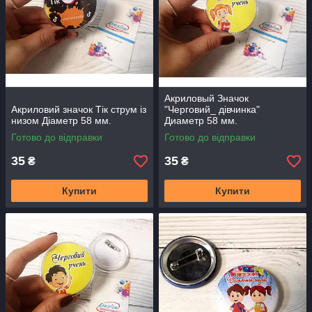
Акриловый Значок
Акриловий значок Тік струм із
"Черговий_ дівчинка"
низом Діаметр 58 мм.
Диаметр 58 мм.
Готово до відправки
Готово до відправки
35
35
₴
₴
Купити
Купити