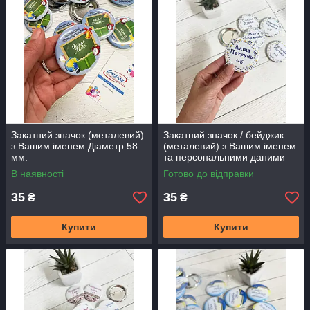
Закатний значок (металевий)
Закатний значок / бейджик
з Вашим іменем Діаметр 58
(металевий) з Вашим іменем
мм.
та персональними даними
Діаметр 58 мм.
В наявності
Готово до відправки
35
35
₴
₴
Купити
Купити