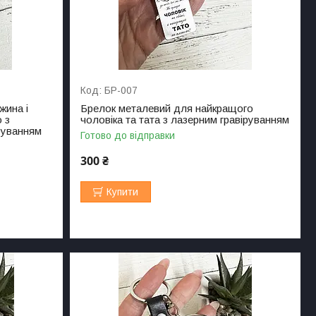
БР-007
жина і
Брелок металевий для найкращого
 з
чоловіка та тата з лазерним гравіруванням
руванням
Готово до відправки
300 ₴
Купити