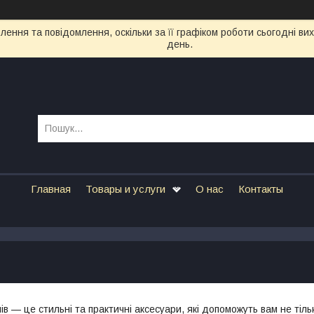
ення та повідомлення, оскільки за її графіком роботи сьогодні в
день.
Главная
Товары и услуги
О нас
Контакты
в — це стильні та практичні аксесуари, які допоможуть вам не тіль