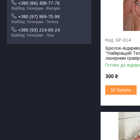
+380 (66) 438-77-76
Вайбер, Телеграм - Вікторія
+380 (97) 969-70-99
Вайбер, Телеграм - Тетяна
+380 (93) 224-69-24
Вайбер, Телеграм - Ліза
БР-014
Брелок-відкрив
"Найкращий Татко
лазерним граві
Готово до відпр
300 ₴
Купити