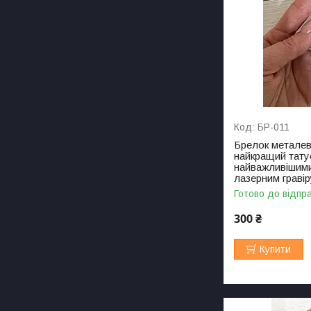
БР-011
Брелок металев
найкращий тату
найважливішими
лазерним граві
Готово до відпр
300 ₴
Купити