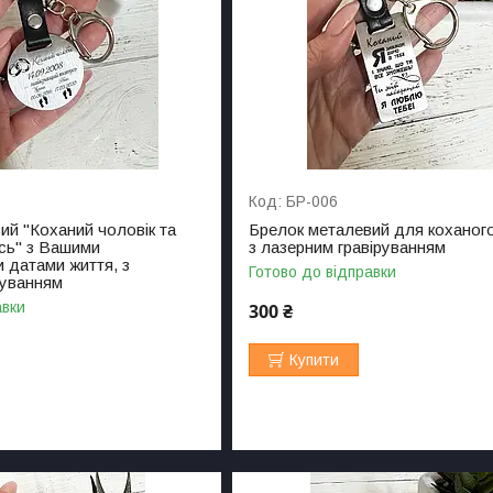
БР-006
ий "Коханий чоловік та
Брелок металевий для коханого
сь" з Вашими
з лазерним гравіруванням
 датами життя, з
Готово до відправки
руванням
авки
300 ₴
Купити