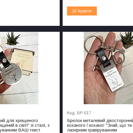
Купити
БР-017
вий для хрещеного
Брелок металевий двосторонні
ений в світі" зі сталі, з
коханого / коханої "Знай, що ти
руванням ВАШ текст
лазерним гравіруванням