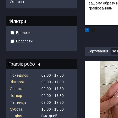
Отзывы
вашому образу н
гравіюванням.
Фільтри
Брелоки
Браслети
Графік роботи
Понеділок
09:00
17:30
Вівторок
09:00
17:30
Середа
09:00
17:30
Четвер
09:00
17:30
Пʼятниця
09:00
17:30
Субота
10:00
13:00
Неділя
Вихідний