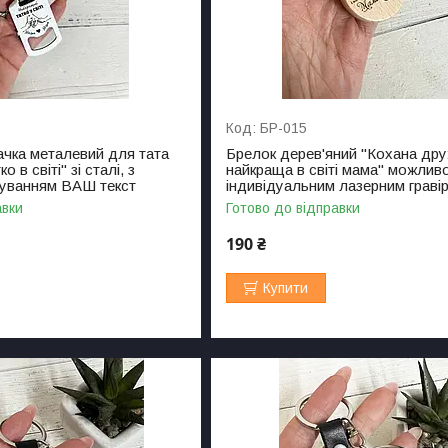
БР-015
ачка металевий для тата
Брелок дерев'яний "Кохана дру
 в світі" зі сталі, з
найкраща в світі мама" можливо
руванням ВАШ текст
індивідуальним лазерним граві
авки
Готово до відправки
190 ₴
Купити