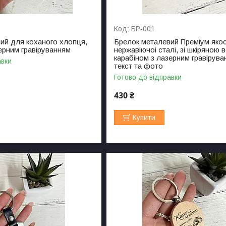
БР-001
ий для коханого хлопця,
Брелок металевий Преміум якос
зерним гравіруванням
нержавіючоі сталі, зі шкіряною 
карабіном з лазерним гравірув
авки
текст та фото
Готово до відправки
430 ₴
Купити