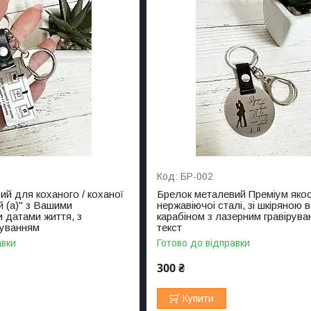
БР-002
ий для коханого / коханої
Брелок металевий Преміум якос
 (а)" з Вашими
нержавіючоі сталі, зі шкіряною 
 датами життя, з
карабіном з лазерним гравірув
руванням
текст
авки
Готово до відправки
300 ₴
Купити