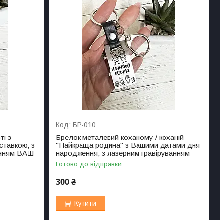
БР-010
ті з
Брелок металевий коханому / коханій
вставкою, з
"Найкраща родина" з Вашими датами дня
анням ВАШ
народження, з лазерним гравіруванням
Готово до відправки
300 ₴
Купити