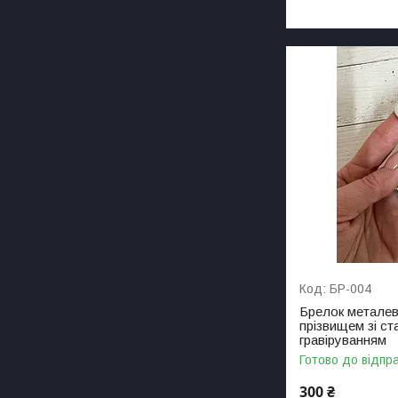
БР-004
Брелок металев
прізвищем зі ст
гравіруванням
Готово до відпр
300 ₴