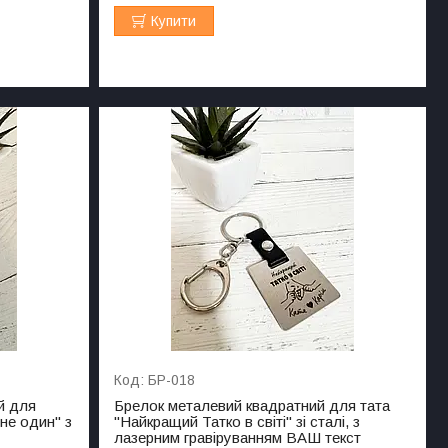
Купити
БР-018
й для
Брелок металевий квадратний для тата
 не один" з
"Найкращий Татко в світі" зі сталі, з
лазерним гравіруванням ВАШ текст