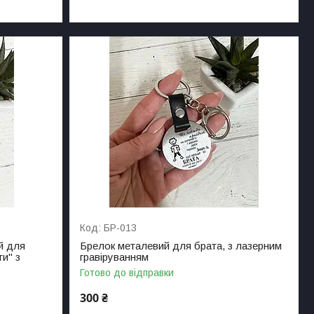
БР-013
й для
Брелок металевий для брата, з лазерним
ти" з
гравіруванням
Готово до відправки
300 ₴