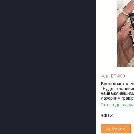
БР-009
Брелок металев
"Будь щасливий
найважливішими
лазерним граві
Готово до відпр
300 ₴
Купити