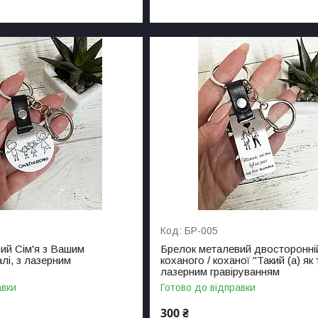
БР-005
ий Сім'я з Вашим
Брелок металевий двосторонні
алі, з лазерним
коханого / коханої "Такий (а) як 
лазерним гравіруванням
авки
Готово до відправки
300 ₴