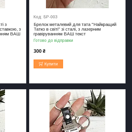
БР-003
ті з
Брелок металевий для тата "Найкращий
вставкою, з
Татко в світі" зі сталі, з лазерним
анням ВАШ
гравіруванням ВАШ текст
Готово до відправки
300 ₴
Купити