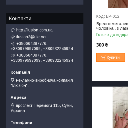
БР-012
Контакти
Брелок металев
чоловіка , з ла
http://ilusion.com.ua
Готово до відпр
ilusion2@ukr.net
+380664387776,
300 ₴
+380979697099, +380932246924
+380664387776,
Купити
+380979697099, +380932246924
Рекламно-виробнича компанія
"Ілюзіон".
проспект Перемоги 115, Суми,
Україна