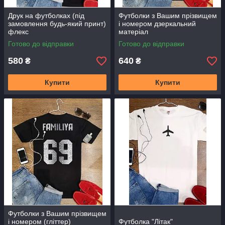
Друк на футболках (під
Футболки з Вашим прізвищем
замовлення будь-який принт)
і номером дзеркальний
флекс
матеріал
Готово до відправки
Готово до відправки
580
640
₴
₴
Купити
Купити
Футболки з Вашим прізвищем
і номером (гліттер)
Футболка "Літак"