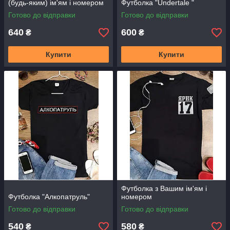
(будь-яким) ім'ям і номером
Футболка "Undertale "
Готово до відправки
Готово до відправки
640
600
₴
₴
Купити
Купити
Футболка з Вашим ім'ям і
Футболка "Алкопатруль"
номером
Готово до відправки
Готово до відправки
540
580
₴
₴