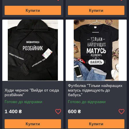
Купити
Купити
Футболка "Тільки найкращих
Худи черное "Вийди от сюда
матусь підвищують до
розбійник"
бабусь"
Готово до відправки
Готово до відправки
1 400
600
₴
₴
Купити
Купити