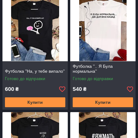
Футболка ''.. Я Була
Футболка "На, у тебе випало"
нормальна''
Готово до відправки
Готово до відправки
600
540
₴
₴
Купити
Купити