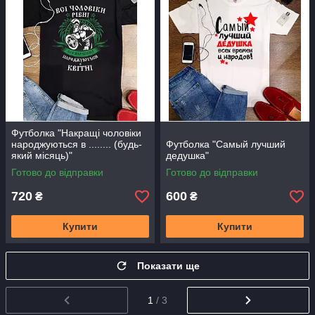
Футболка "Накращі чоловіки
народжуються в ........ (будь-
Футболка "Самый лучший
який місяць)"
дедушка"
Готово до відправки
Готово до відправки
720
600
₴
₴
Купити
Купити
Показати ще
1
/ 3