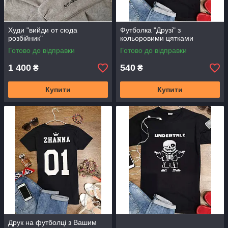
Худи "вийди от сюда
Футболка "Друзі" з
розбійник"
кольоровими цятками
Готово до відправки
Готово до відправки
1 400
540
₴
₴
Купити
Купити
Друк на футболці з Вашим