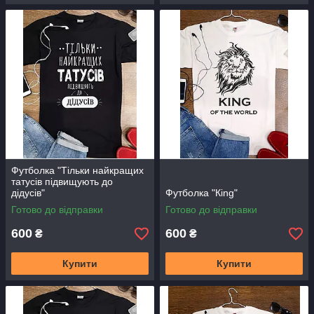
Футболка "Тільки найкращих
татусів підвищують до
дідусів"
Футболка "Кing"
Готово до відправки
Готово до відправки
600
600
₴
₴
Купити
Купити